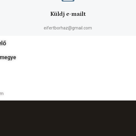
Küldj e-mailt
eifertborhaz@gmail.com
elő
rmegye
om