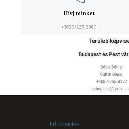
Hívj minket
+3620/225-2660
Területi képvis
Budapest és Pest vá
Dávid Dániel
Cult in Glass
+3630/755-8172
cultinglass@gmail.c
Információk